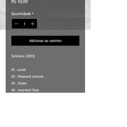
Preço
R$ 10,00
Quantidade
*
Adicionar ao carrinho
Sickness (2013)
01 . Lucid
02 . Paranoid Leisure
03 . Stairs
04 . Inverted Face
05 . Transition
06 . Getting Used
07 . Skeleton
08 . Sleeping
09 . Elevator