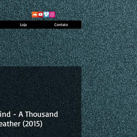
Loja
Contato
nd - A Thousand
eather (2015)