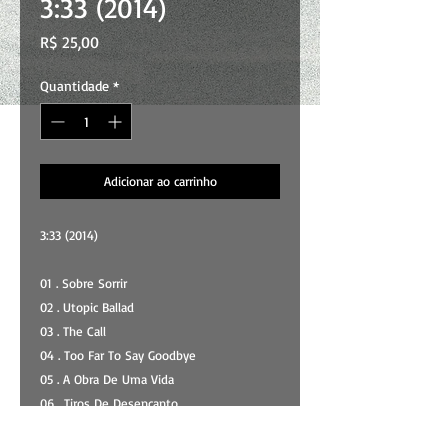
3:33 (2014)
Preço
R$ 25,00
Quantidade
*
Adicionar ao carrinho
3:33 (2014)
01 . Sobre Sorrir
02 . Utopic Ballad
03 . The Call
04 . Too Far To Say Goodbye
05 . A Obra De Uma Vida
06 . Tiros De Desencanto
07 . Long Year