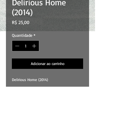
Delirious Home
(2014)
Preço
R$ 25,00
Quantidade
*
Adicionar ao carrinho
Delirious Home (2014)
01 . You Could Picture
02 . É Escuro Aqui
03 . A Gente Esqueceu
04 . Fantasies
05 . Living Disaster