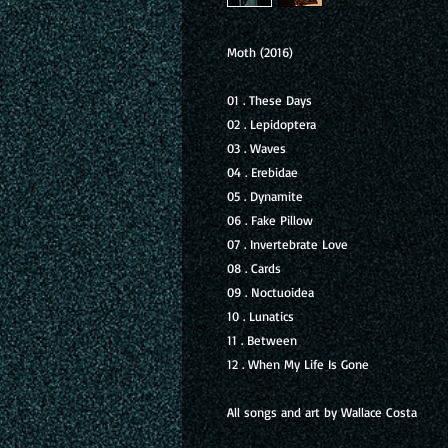
Moth (2016)
01 . These Days
02 . Lepidoptera
03 . Waves
04 . Erebidae
05 . Dynamite
06 . Fake Pillow
07 . Invertebrate Love
08 . Cards
09 . Noctuoidea
10 . Lunatics
11 . Between
12 . When My Life Is Gone
All songs and art by Wallace Costa